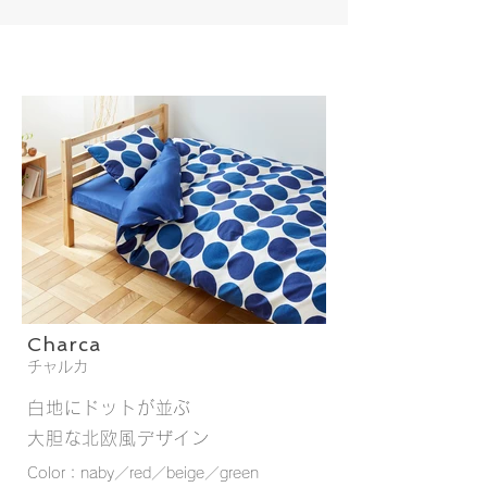
Charca
チャルカ
白地にドットが並ぶ
大胆な北欧風デザイン
Color：naby／red／beige／green