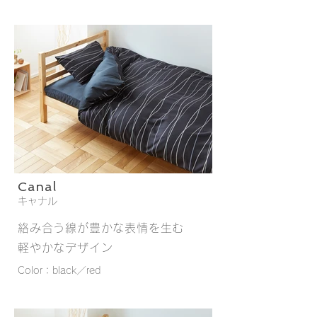
Canal
キャナル
絡み合う線が豊かな表情を生む
軽やかなデザイン
Color：black／red